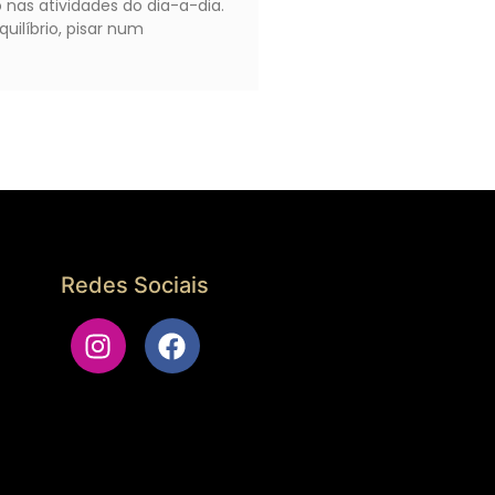
nas atividades do dia-a-dia.
quilíbrio, pisar num
Redes Sociais