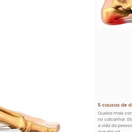
5 causas de d
Queixa mais com
no calcanhar. 
a vida da pess
que ela vai