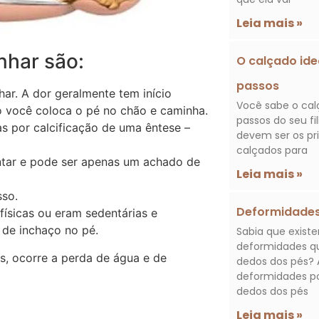
Leia mais »
nhar são:
O calçado ide
passos
nhar. A dor geralmente tem início
Você sabe o calç
o você coloca o pé no chão e caminha.
passos do seu f
s por calcificação de uma êntese –
devem ser os pr
calçados para
ntar e pode ser apenas um achado de
Leia mais »
sso.
Deformidades
ísicas ou eram sedentárias e
de inchaço no pé.
Sabia que existe
deformidades q
, ocorre a perda de água e de
dedos dos pés? 
deformidades po
dedos dos pés
Leia mais »