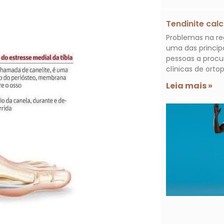
Tendinite cal
Problemas na re
uma das princip
pessoas a procur
clínicas de ortop
Leia mais »